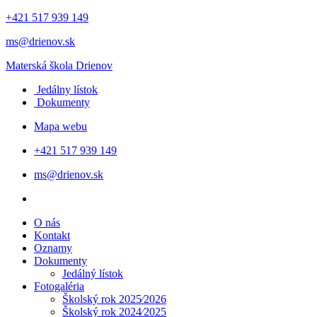
+421 517 939 149
ms@drienov.sk
Materská škola
Drienov
Jedálny lístok
Dokumenty
Mapa webu
+421 517 939 149
ms@drienov.sk
O nás
Kontakt
Oznamy
Dokumenty
Jedálný lístok
Fotogaléria
Školský rok 2025⁄2026
Školský rok 2024⁄2025