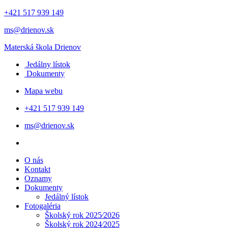
+421 517 939 149
ms@drienov.sk
Materská škola
Drienov
Jedálny lístok
Dokumenty
Mapa webu
+421 517 939 149
ms@drienov.sk
O nás
Kontakt
Oznamy
Dokumenty
Jedálný lístok
Fotogaléria
Školský rok 2025⁄2026
Školský rok 2024⁄2025