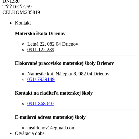
DNES:
0
TÝŽDEŇ:
259
CELKOM:
235819
Kontakt
Materská škola Drienov
Letná 22, 082 04 Drienov
0911 122 289
Elokované pracovisko materskej školy Drienov
Námestie kpt. Nálepku 8, 082 04 Drienov
051/ 7939149
Kontakt na riaditeľa materskej školy
0911 868 697
E-mailová adresa materskej školy
msdrienov1@gmail.com
Otváracia doba