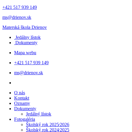
+421 517 939 149
ms@drienov.sk
Materská škola
Drienov
Jedálny lístok
Dokumenty
Mapa webu
+421 517 939 149
ms@drienov.sk
O nás
Kontakt
Oznamy
Dokumenty
Jedálný lístok
Fotogaléria
Školský rok 2025⁄2026
Školský rok 2024⁄2025