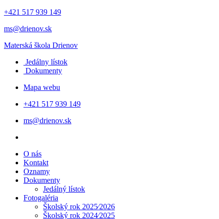
+421 517 939 149
ms@drienov.sk
Materská škola
Drienov
Jedálny lístok
Dokumenty
Mapa webu
+421 517 939 149
ms@drienov.sk
O nás
Kontakt
Oznamy
Dokumenty
Jedálný lístok
Fotogaléria
Školský rok 2025⁄2026
Školský rok 2024⁄2025