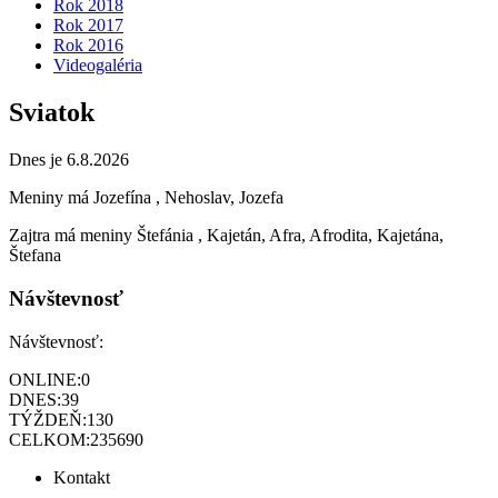
Rok 2018
Rok 2017
Rok 2016
Videogaléria
Sviatok
Dnes je 6.8.2026
Meniny má
Jozefína
, Nehoslav, Jozefa
Zajtra má meniny
Štefánia
, Kajetán, Afra, Afrodita, Kajetána,
Štefana
Návštevnosť
Návštevnosť:
ONLINE:
0
DNES:
39
TÝŽDEŇ:
130
CELKOM:
235690
Kontakt