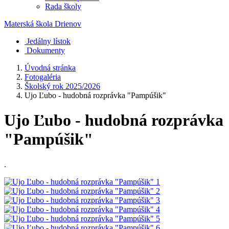
Rada školy
Materská škola
Drienov
Jedálny lístok
Dokumenty
Úvodná stránka
Fotogaléria
Školský rok 2025/2026
Ujo Ľubo - hudobná rozprávka "Pampúšik"
Ujo Ľubo - hudobná rozprávka
"Pampúšik"
.